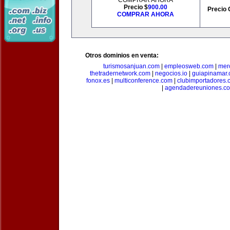
COMPRAR AHORA
Precio $
900.00
Precio 
COMPRAR AHORA
Otros dominios en venta:
turismosanjuan.com
|
empleosweb.com
|
mer
thetradernetwork.com
|
negocios.io
|
guiapinamar
fonox.es
|
multiconference.com
|
clubimportadores.
|
agendadereuniones.c