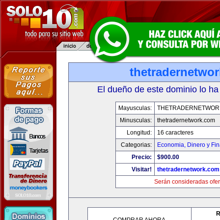
thetradernetwo
El dueño de este dominio lo ha
Mayusculas:
THETRADERNETWOR
Minusculas:
thetradernetwork.com
Longitud:
16 caracteres
Categorias:
Economia, Dinero y Fi
Precio:
$900.00
Visitar!
thetradernetwork.com
Serán consideradas ofer
R