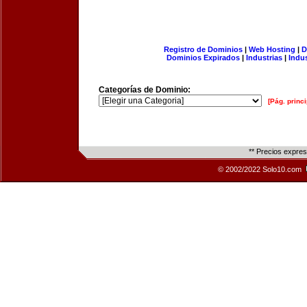
Registro de Dominios
|
Web Hosting
|
D
Dominios Expirados
|
Industrias
|
Indu
Categorías de Dominio:
[Pág. princi
** Precios expre
© 2002/2022 Solo10.com