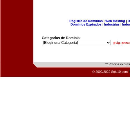
Registro de Dominios
|
Web Hosting
|
D
Dominios Expirados
|
Industrias
|
Indu
Categorías de Dominio:
[Pág. princi
** Precios expre
© 2002/2022 Solo10.com