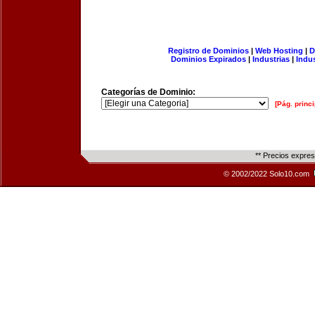
Registro de Dominios
|
Web Hosting
|
D
Dominios Expirados
|
Industrias
|
Indu
Categorías de Dominio:
[Pág. princi
** Precios expre
© 2002/2022 Solo10.com