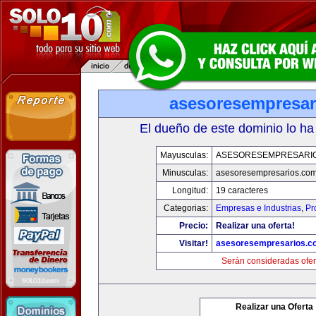
asesoresempresar
El dueño de este dominio lo ha
Mayusculas:
ASESORESEMPRESARI
Minusculas:
asesoresempresarios.co
Longitud:
19 caracteres
Categorias:
Empresas e Industrias
,
Pr
Precio:
Realizar una oferta!
Visitar!
asesoresempresarios.c
Serán consideradas ofer
Realizar una Oferta