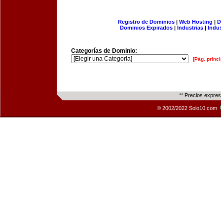
Registro de Dominios
|
Web Hosting
|
D
Dominios Expirados
|
Industrias
|
Indu
Categorías de Dominio:
[Pág. princi
** Precios expre
© 2002/2022 Solo10.com