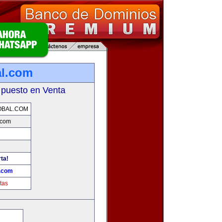
l.com
 puesto en Venta
OBAL.COM
.com
ta!
l.com
tas