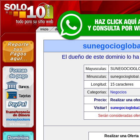
sunegociogloba
El dueño de este dominio lo ha
Mayusculas:
SUNEGOCIOGL
Minusculas:
sunegocioglobal
Longitud:
15 caracteres
Categorias:
Negocios
Precio:
Realizar una ofer
Visitar!
sunegociogloba
Serán consideradas ofer
Realizar una Oferta