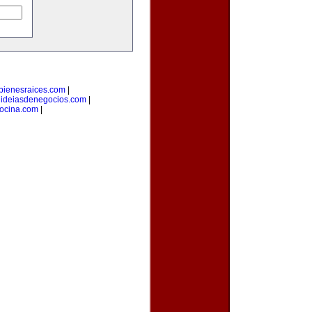
bienesraices.com
|
|
ideiasdenegocios.com
|
cocina.com
|