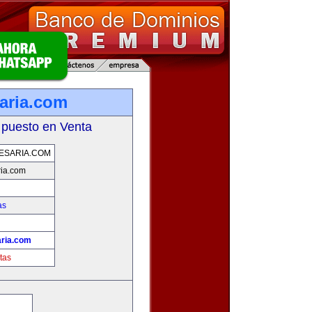
aria.com
 puesto en Venta
ESARIA.COM
ia.com
as
ria.com
tas