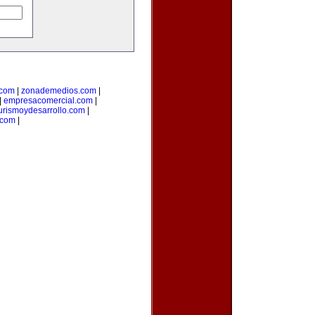
.com
|
zonademedios.com
|
|
empresacomercial.com
|
urismoydesarrollo.com
|
.com
|