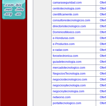
camaraseguridad.com
Ofer
centrotecnologia.com
Ofer
cientificamente.com
Ofer
consultorestecnologicos.com
Ofer
directoriotecnologico.com
Ofer
DominiosMexico.com
Ofer
e-Honduras.com
Ofer
e-Productos.com
Ofer
e-radar.com
Ofer
foroelectronica.com
Ofer
guiadetecnologia.com
Ofer
mercadotecnologico.com
Ofer
NegociosTecnologia.com
Ofer
negociostecnologicos.com
Ofer
negociosytecnologia.com
Ofer
negocioytecnologia.com
Ofer
networxs.com
Ofer
portaltecnologico.com
Ofer