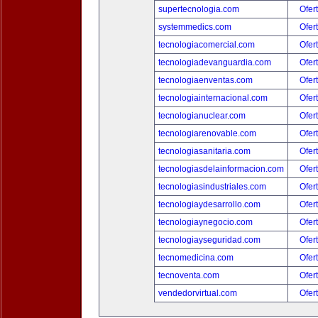
supertecnologia.com
Ofer
systemmedics.com
Ofer
tecnologiacomercial.com
Ofer
tecnologiadevanguardia.com
Ofer
tecnologiaenventas.com
Ofer
tecnologiainternacional.com
Ofer
tecnologianuclear.com
Ofer
tecnologiarenovable.com
Ofer
tecnologiasanitaria.com
Ofer
tecnologiasdelainformacion.com
Ofer
tecnologiasindustriales.com
Ofer
tecnologiaydesarrollo.com
Ofer
tecnologiaynegocio.com
Ofer
tecnologiayseguridad.com
Ofer
tecnomedicina.com
Ofer
tecnoventa.com
Ofer
vendedorvirtual.com
Ofer