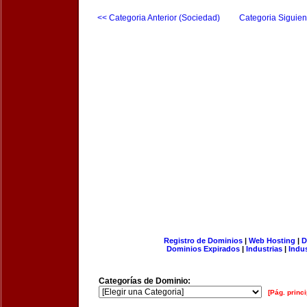
<< Categoria Anterior (Sociedad)
Categoria Siguien
Registro de Dominios
|
Web Hosting
|
D
Dominios Expirados
|
Industrias
|
Indu
Categorías de Dominio:
[Pág. princi